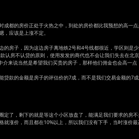
时成都的房价正处于火热之中，到处的房价都比我预想的高一点
嗯，应该是上涨不定。
边的房子，因为这边房子离地铁2号和4号线都很近，学区则是
金贷款认房不认贷的原则，使用发发的商代也不会让我们失去在北
于中介来说当然是希望我们买贵的房子，那样他们佣金也会高一点
能贷款的金额是房子的评估价的7成，而不是我们交易金额的7成
圈定了，剩下的就是等这个小区放盘了，能满足我们要求的房不
格就涨价，而且都在10%以上，所以我们没有下手，当时涨价