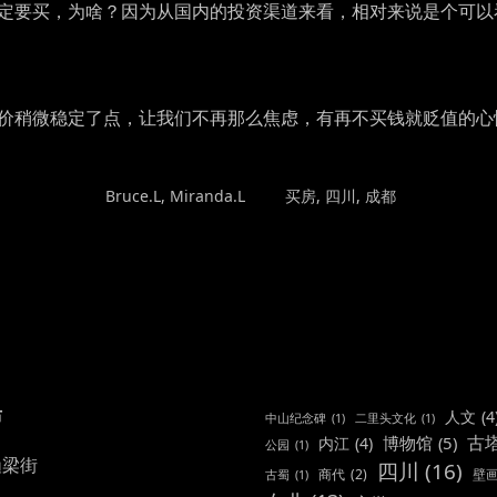
定要买，为啥？因为从国内的投资渠道来看，相对来说是个可以
价稍微稳定了点，让我们不再那么焦虑，有再不买钱就贬值的心
POSTED
TAGGED
Bruce.L
,
Miranda.L
买房
,
四川
,
成都
IN
布
人文
(4
中山纪念碑
(1)
二里头文化
(1)
古
博物馆
(5)
内江
(4)
公园
(1)
渔梁街
四川
(16)
商代
(2)
壁
古蜀
(1)