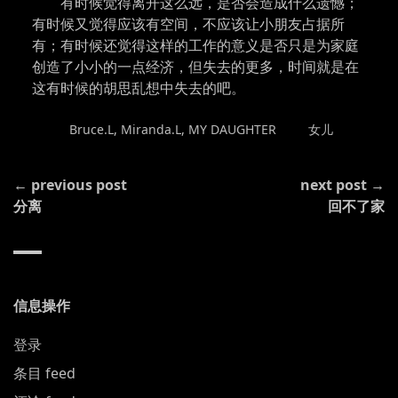
有时候觉得离开这么远，是否会造成什么遗憾；
有时候又觉得应该有空间，不应该让小朋友占据所
有；有时候还觉得这样的工作的意义是否只是为家庭
创造了小小的一点经济，但失去的更多，时间就是在
这有时候的胡思乱想中失去的吧。
POSTED
TAGGED
Bruce.L
,
Miranda.L
,
MY DAUGHTER
女儿
IN
CONTINUE
← previous post
next post →
READING
分离
回不了家
信息操作
登录
条目 feed