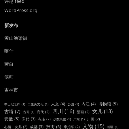
评论 feed
WordPress.org
新发布
黄山渔梁街
喀什
蒙自
偃师
吉林市
博物馆
(5)
人文
(4)
内江
(4)
中山纪念碑
(1)
二里头文化
(1)
公园
(1)
四川
(16)
女儿
(13)
古塔
(7)
商代
(2)
壁画
(2)
古蜀
(1)
安徽
(5)
宋代
(3)
寺庙
(2)
广州
(2)
少数民族
(1)
广东
(1)
文物
(15)
扫街
(5)
成都
(3)
心情，女儿
(2)
摩托车
(2)
新疆
(1)