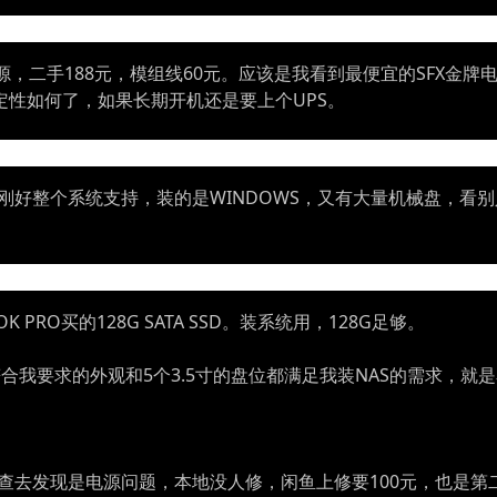
牌电源，二手188元，模组线60元。应该是我看到最便宜的SFX金
定性如何了，如果长期开机还是要上个UPS。
。刚好整个系统支持，装的是WINDOWS，又有大量机械盘，看
 PRO买的128G SATA SSD。装系统用，128G足够。
。符合我要求的外观和5个3.5寸的盘位都满足我装NAS的需求，
查去发现是电源问题，本地没人修，闲鱼上修要100元，也是第