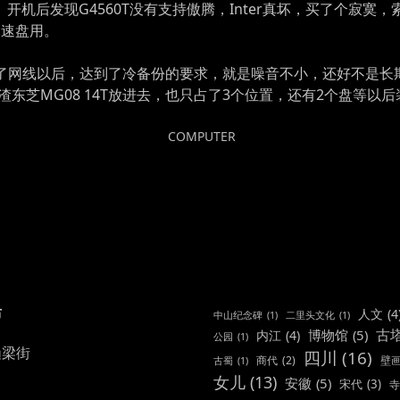
开机后发现G4560T没有支持傲腾，Inter真坏，买了个寂寞，索
加速盘用。
，再接了网线以后，达到了冷备份的要求，就是噪音不小，还好不是
矿渣东芝MG08 14T放进去，也只占了3个位置，还有2个盘等
POSTED
COMPUTER
IN
布
人文
(4
中山纪念碑
(1)
二里头文化
(1)
古
博物馆
(5)
内江
(4)
公园
(1)
渔梁街
四川
(16)
商代
(2)
壁
古蜀
(1)
女儿
(13)
安徽
(5)
宋代
(3)
寺