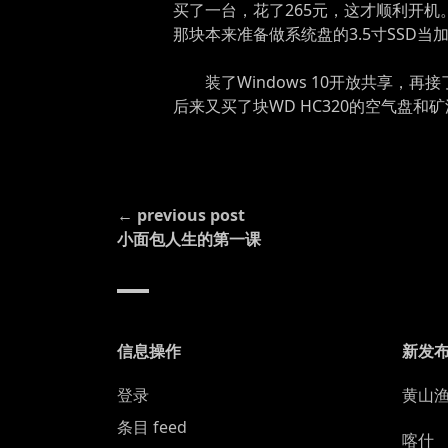
买了一台，花了265元，这才顺利开机。
那块本来准备做系统盘的3.5寸SSD当
装了Windows 10开放共享
后来又买了块WD HC320的空气盘和
CONTINUE
← previous post
READING
小面包人生的第一课
信息操作
新发
登录
黄山
条目 feed
喀什