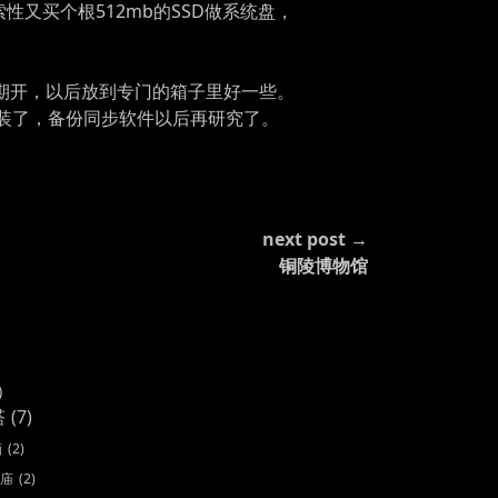
性又买个根512mb的SSD做系统盘，
长期开，以后放到专门的箱子里好一些。
以后装了，备份同步软件以后再研究了。
next post →
铜陵博物馆
)
塔
(7)
画
(2)
庙
(2)