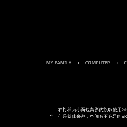
SKIP
SKIP
SKIP
TO
TO
TO
NAVIGATION
CONTENT
FOOTER
MY FAMILY
COMPUTER
C
在打着为小面包留影的旗帜使用G
存，但是整体来说，空间有不充足的迹