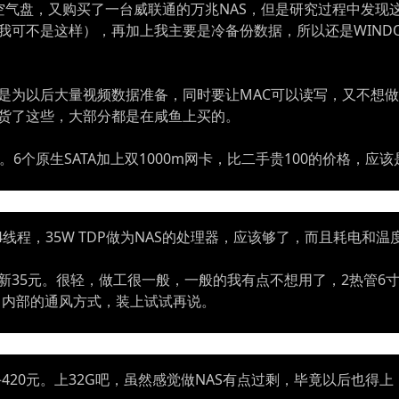
6TB空气盘，又购买了一台威联通的万兆NAS，但是研究过程中发
可不是这样），再加上我主要是冷备份数据，所以还是WINDO
为以后大量视频数据准备，同时要让MAC可以读写，又不想做一台A
货了这些，大部分都是在咸鱼上买的。
545元。6个原生SATA加上双1000m网卡，比二手贵100的价格，
。2核4线程，35W TDP做为NAS的处理器，应该够了，而且耗电
全新35元。很轻，做工很一般，一般的我有点不想用了，2热管6
1内部的通风方式，装上试试再说。
6，二手420元。上32G吧，虽然感觉做NAS有点过剩，毕竟以后