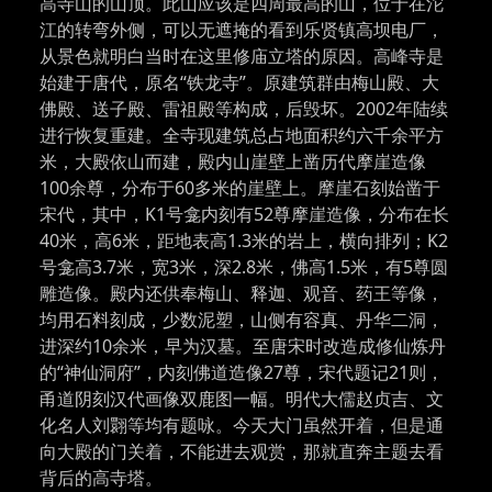
高寺山的山顶。此山应该是四周最高的山，位于在沱
江的转弯外侧，可以无遮掩的看到乐贤镇高坝电厂，
从景色就明白当时在这里修庙立塔的原因。高峰寺是
始建于唐代，原名“铁龙寺”。原建筑群由梅山殿、大
佛殿、送子殿、雷祖殿等构成，后毁坏。2002年陆续
进行恢复重建。全寺现建筑总占地面积约六千余平方
米，大殿依山而建，殿内山崖壁上凿历代摩崖造像
100余尊，分布于60多米的崖壁上。摩崖石刻始凿于
宋代，其中，K1号龛内刻有52尊摩崖造像，分布在长
40米，高6米，距地表高1.3米的岩上，横向排列；K2
号龛高3.7米，宽3米，深2.8米，佛高1.5米，有5尊圆
雕造像。殿内还供奉梅山、释迦、观音、药王等像，
均用石料刻成，少数泥塑，山侧有容真、丹华二洞，
进深约10余米，早为汉墓。至唐宋时改造成修仙炼丹
的“神仙洞府”，内刻佛道造像27尊，宋代题记21则，
甬道阴刻汉代画像双鹿图一幅。明代大儒赵贞吉、文
化名人刘翾等均有题咏。今天大门虽然开着，但是通
向大殿的门关着，不能进去观赏，那就直奔主题去看
背后的高寺塔。