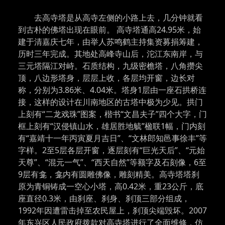
去高寺塔是从高寺左侧的小路上去，几分钟就看
到古朴的佛塔出现在眼前。 高寺塔通高24.95米，始
建于清嘉庆七年，由举人苏鸣鹤主持集资募捐筹建，
历时三年完成。其地处高峰寺山后，沱江东南岸，与
三元塔隔江对峙。石质结构，九级密檐塔，八角攒尖
顶，八边形塔身，层层上收，各层均开窗，边长对
称，分别为3.86米、4.04米。塔身1层由一座石拱桥连
接，这样的设计在川南地区的古塔中极为少见。拱门
上刻有“二龙戏珠”图案，楷书“文昌夫子”四个大字，门
框上刻有“汉侵镇山水，雄居胜地毓”楹联1幅，门内刻
有“嘉靖十一年丙寅夏月吉日”、“文林郎知邑事徐丰”等
字样。2至5层各层开窗，逐层刻有“巨光天后”、“元始
天尊”、“混元一气”、“西天自然”等额字及石刻像，6至
9层有龛，龛内有圆雕佛像，雕刻精美。高寺塔塔刹
原为青铜铸成一空心小塔，高0.42米，重23公斤，底
座直径0.3米，由刹座、刹身、刹顶三部分组成，
1992年因遭雷击掉至农民屋上，刹顶尖端毁坏。2007
年东兴区人民政府拨款对高寺塔进行了全面维修，仿