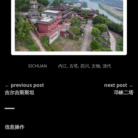
POSTED
TAGGED
SICHUAN
内江
,
古塔
,
四川
,
文物
,
清代
IN
CONTINUE
← previous post
next post →
READING
吉尔吉斯斯坦
邛崃二塔
信息操作