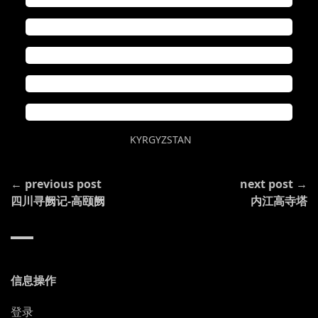
POSTED
KYRGYZSTAN
IN
CONTINUE
← previous post
next post →
READING
四川寻阙记-高颐阙
内江高寺塔
信息操作
登录