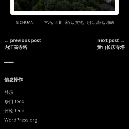
POSTED
TAGGED
SICHUAN
古塔
,
四川
,
宋代
,
文物
,
明代
,
清代
,
邛崃
IN
CONTINUE
← previous post
next post →
READING
内江高寺塔
黄山长庆寺塔
信息操作
登录
条目 feed
评论 feed
WordPress.org