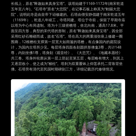
长线上，原名”释迦如来真身宝塔”。该塔始建于1169-1172年(南宋乾道
五年至八年)。“石塔寺”原名“大悲院”，在记事石板上称其为“勑賜大悲
院”，说明此寺是由皇帝下诏修建的。石塔由僧安静倡建于南宋乾道五年
（1169年），乾道八年竣工，寺塔同建。塔位于寺前，保留了早期寺庙
以塔为中心布局遗制。塔为十三级密檐塔，坐北向南，通高17.8米。平
面呈四方形，典型的宋代塔的形制，原名“释迦如来真身宝塔”，因全部
采用红砂石雕砌而成，故名“石塔”。塔在高大的两重须弥座上修建一圈
围廊，12根檐柱支撑第一层宽大如雨篷的塔檐，有点像国内的庭院设
计，为国内古塔所少见。每层塔身四面各刻圆拱形佛龛3尊，共计148
尊，内刻坐佛1尊，塔身刻《观音经》、《大悲咒》、《地藏本愿经》
共三卷。塔身外轮廓从第一层上部起至第五层，每层略有增大，到其上
又逐层收小，使之成为”梭柱”。塔刹为双重覆钵上仰莲承托二背靠背坐
佛。石塔旁有清代至民国时期碑刻三方，详细记载历代修缮情况。