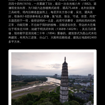
历四十四年(1616)，一共重建了3次，最后一次在光绪八年（1882)。迴
澜塔坐东向西，为13级六边形楼阁式砖塔，通高75.48米，名列全国第
三高砖塔。塔内沿梯道盘旋而上，每层开长方形小窗，采光、通风良
好，塔身内1-8层供奉有名人塑像，集“祛患、致业、守成、崇贤、尚哲”
主题思想于一塔，值得说明的一点是，此塔可供攀登，说明此塔的结构
正常，功能完整，不过由于我到的较晚，没能进去欣赏。旁边的大悲庵
位于塔东北10米，始建于明洪武年间（1368年-1402年），其后几经重
修，现存殿宇是清光绪二十年（1894）重修的。建筑形式为悬山式木结
构建筑，布局为三进落、分山门、大殿和后殿组成，建筑占地面积2400
多平方米。