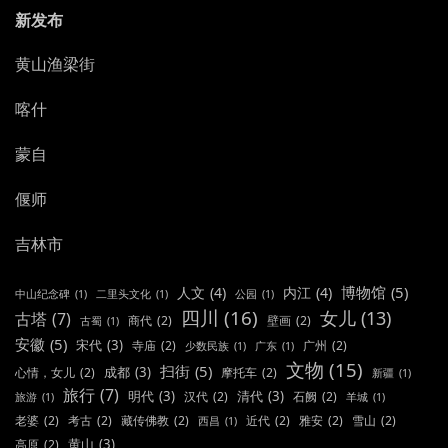
新发布
黄山渔梁街
喀什
蒙自
偃师
吉林市
博物馆
(5)
人文
(4)
内江
(4)
中山纪念碑
(1)
二里头文化
(1)
公园
(1)
四川
(16)
女儿
(13)
古塔
(7)
商代
(2)
壁画
(2)
古蜀
(1)
安徽
(5)
宋代
(3)
寺庙
(2)
广州
(2)
少数民族
(1)
广东
(1)
文物
(15)
扫街
(5)
成都
(3)
心情，女儿
(2)
摩托车
(2)
新疆
(1)
旅行
(7)
明代
(3)
清代
(3)
汉代
(2)
石阙
(2)
旅游
(1)
羊城
(1)
老婆
(2)
考古
(2)
藏传佛教
(2)
近代
(2)
雅安
(2)
雪山
(2)
西昌
(1)
黄山
(3)
高原
(2)