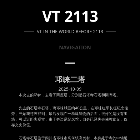
SKIP
SKIP
SKIP
VT 2113
TO
TO
TO
NAVIGATION
CONTENT
FOOTER
VT IN THE WORLD BEFORE 2113
NAVIGATION
邛崃二塔
2025-10-09
本次去的邛崃，去看了两座塔，分别是石塔寺石塔和回澜塔。
先去的石塔寺石塔，离邛崃城区约40公里，在邛崃红军长征纪念馆
旁，开始我还没找到，最后发现在一群建筑物的后面，很好的是没有围
墙，可以近距离观赏，由于旁边是纪念馆，自身已经失去佛教意义，仅
存文史价值。
石塔寺石塔位于四川省邛崃市高何镇高兴村，本身处于寺的中轴延