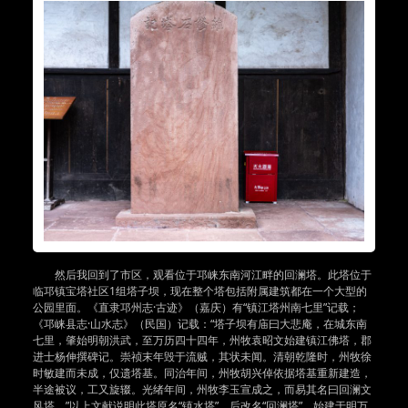
然后我回到了市区，观看位于邛崃东南河江畔的回澜塔。此塔位于
临邛镇宝塔社区1组塔子坝，现在整个塔包括附属建筑都在一个大型的
公园里面。《直隶邛州志·古迹》（嘉庆）有“镇江塔州南七里”记载；
《邛崃县志·山水志》（民国）记载：“塔子坝有庙曰大悲庵，在城东南
七里，肇始明朝洪武，至万历四十四年，州牧袁昭文始建镇江佛塔，郡
进士杨伸撰碑记。崇祯末年毁于流贼，其状未闻。清朝乾隆时，州牧徐
时敏建而未成，仅遗塔基。同治年间，州牧胡兴倬依据塔基重新建造，
半途被议，工又旋辍。光绪年间，州牧李玉宣成之，而易其名曰回澜文
风塔。”以上文献说明此塔原名“镇水塔”，后改名“回澜塔”，始建于明万