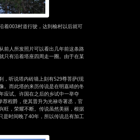
着003村道行驶，达到榆村以后就可
从前人所发照片可以看出几年前这条路
就只有沿着塔座四周走一圈。由于在某
刹，听说塔内砖墙上刻有529尊菩萨(现
佛像。而此塔的来历传说是在明嘉靖的冬
年应试。许国在之后的乡试中一举夺
举荐程爵，使其晋升为光禄寺署丞，官
兴旺，荣耀不断。传说虽然美丽，根据
只是时间晚了40年，所以传说总有加工