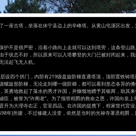
了一座古塔，坐落在休宁县边上的辛峰塔。从黄山屯溪区出发，沿
保护不是很严密，沿着小路向上走就可以达到塔旁，这条登山路
由于状态不好，所以原来可以入塔攀登的大门已被封闭起来，我
无法起飞无人机。
每层设四个拱门，内部有219级盘旋阶梯直通塔顶，顶部置铁铸塔
68级螺旋形阶梯，无论走到哪一级阶梯，都可以看到形态各异的
，英勇地救起了落水的秀才许国，并慷慨地赠予其银两，助其来
辅臣，被誉为“许阁老”。为了报答程爵的救命之恩，许国向皇上
晋升为大理寺右正，官至四品。在许国的提携下，程家世代官业
598年)所建，不过修建人没变，依然是当时的光禄寺署丞程爵，