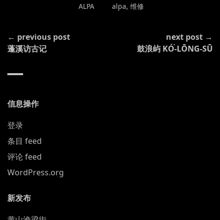
POSTED
TAGGED
ALPA
alpa
,
维修
IN
CONTINUE
← previous post
next post →
READING
蓬溪访古记
鼓浪屿 KÓ͘-LŌNG-SŪ
信息操作
登录
条目 feed
评论 feed
WordPress.org
新发布
黄山渔梁街