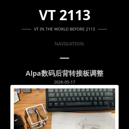
SKIP
SKIP
SKIP
VT 2113
TO
TO
TO
NAVIGATION
CONTENT
FOOTER
VT IN THE WORLD BEFORE 2113
NAVIGATION
Alpa数码后背转接板调整
2026-05-17