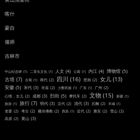
喀什
蒙自
偃师
吉林市
博物馆
(5)
人文
(4)
内江
(4)
中山纪念碑
(1)
二里头文化
(1)
公园
(1)
四川
(16)
女儿
(13)
古塔
(7)
商代
(2)
壁画
(2)
古蜀
(1)
安徽
(5)
宋代
(3)
寺庙
(2)
广州
(2)
少数民族
(1)
广东
(1)
文物
(15)
扫街
(5)
成都
(3)
心情，女儿
(2)
摩托车
(2)
新疆
(1)
旅行
(7)
明代
(3)
清代
(3)
汉代
(2)
石阙
(2)
旅游
(1)
羊城
(1)
老婆
(2)
考古
(2)
藏传佛教
(2)
近代
(2)
雅安
(2)
雪山
(2)
西昌
(1)
黄山
(3)
高原
(2)