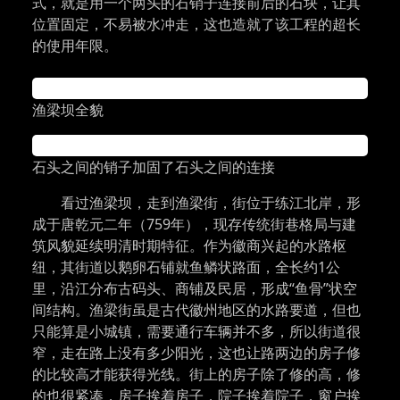
式，就是用一个两头的石销子连接前后的石块，让其
位置固定，不易被水冲走，这也造就了该工程的超长
的使用年限。
渔梁坝全貌
石头之间的销子加固了石头之间的连接
看过渔梁坝，走到渔梁街，街位于练江北岸，形
成于唐乾元二年（759年），现存传统街巷格局与建
筑风貌延续明清时期特征。作为徽商兴起的水路枢
纽，其街道以鹅卵石铺就鱼鳞状路面，全长约1公
里，沿江分布古码头、商铺及民居，形成“鱼骨”状空
间结构。渔梁街虽是古代徽州地区的水路要道，但也
只能算是小城镇，需要通行车辆并不多，所以街道很
窄，走在路上没有多少阳光，这也让路两边的房子修
的比较高才能获得光线。街上的房子除了修的高，修
的也很紧凑，房子挨着房子，院子挨着院子，窗户挨