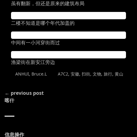
虽有翻新，但还是原来的建筑布局
二楼不知道是哪个年代加盖的
中间有一小河穿街而过
渔梁街在新安江旁边
POSTED
TAGGED
ANHUI
,
Bruce.L
A7C2
,
安徽
,
扫街
,
文物
,
旅行
,
黄山
IN
CONTINUE
← previous post
READING
喀什
信息操作