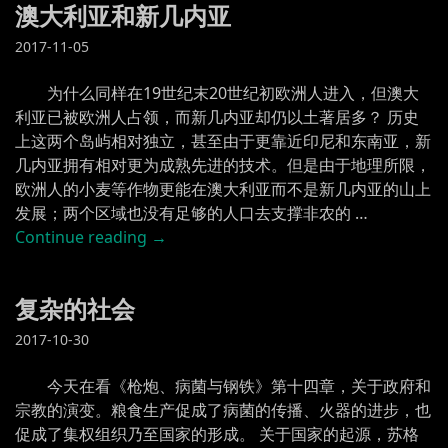
澳大利亚和新几内亚
2017-11-05
为什么同样在19世纪末20世纪初欧洲人进入，但澳大
利亚已被欧洲人占领，而新几内亚却仍以土著居多？ 历史
上这两个岛屿相对独立，甚至由于更靠近印尼和东南亚，新
几内亚拥有相对更为成熟先进的技术。但是由于地理所限，
欧洲人的小麦等作物更能在澳大利亚而不是新几内亚的山上
发展；两个区域也没有足够的人口去支撑非农的 …
“澳
Continue reading
→
大
利
复杂的社会
亚
和
2017-10-30
新
几
今天在看《枪炮、病菌与钢铁》第十四章，关于政府和
内
宗教的演变。粮食生产促成了病菌的传播、火器的进步，也
亚”
促成了集权组织乃至国家的形成。 关于国家的起源，苏格