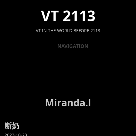
SKIP
SKIP
SKIP
VT 2113
TO
TO
TO
NAVIGATION
CONTENT
FOOTER
VT IN THE WORLD BEFORE 2113
NAVIGATION
Miranda.l
断奶
2022-10-23