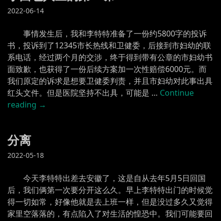
2022-06-14
事情发生后，我和李特特准备了一份约5800字的投诉
书，投诉到了12345市长热线和卫健委，后接到市妇幼的联
系电话，经过两个月的交涉，终于得到带有公章的市妇幼书
面致歉，也获得了一份后续方案加一次性赔偿6000元。而
我们原定的诉求是想要卫健委判责，并且市妇幼对此事出具
红头文件。但是医院坚持不出具，可能是 …
Continue
“小
reading
→
面
包
分离
人
生
2022-05-18
的
第
今天李特特出差去安徽了，这是自从去年5月5日回国
一
后，我们俩第一次要分开这么久。早上李特特出门的时候觉
课”
得一切如常，好像他就是去上班一样，但是没过多久又觉得
家里空落落的，有点陷入了对生活的惶恐中。我们可能要回