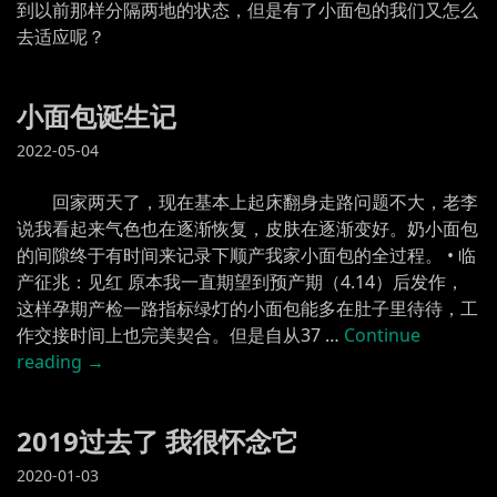
到以前那样分隔两地的状态，但是有了小面包的我们又怎么
去适应呢？
小面包诞生记
2022-05-04
回家两天了，现在基本上起床翻身走路问题不大，老李
说我看起来气色也在逐渐恢复，皮肤在逐渐变好。奶小面包
的间隙终于有时间来记录下顺产我家小面包的全过程。 • 临
产征兆：见红 原本我一直期望到预产期（4.14）后发作，
这样孕期产检一路指标绿灯的小面包能多在肚子里待待，工
作交接时间上也完美契合。但是自从37 …
Continue
“小
reading
→
面
包
2019过去了 我很怀念它
诞
生
2020-01-03
记”