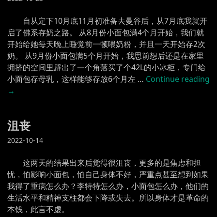
自从定下10月底11月初准备去曼谷后，从7月底我就开
启了佛系存奶之路。 从8月份小面包满4个月开始，我们就
开始给她每天晚上睡觉前一顿喂奶粉，并且一天开始存2次
奶。 从9月份小面包满5个月开始，我思前想后还是在家里
拥挤的空间里辟出了一个角落买了个42L的小冰柜，专门给
小面包存母乳，这样能够存放6个月左 …
Continue reading
奶
→
沮丧
2022-10-14
这两天的结果出来后觉得很沮丧，更多的是焦虑和担
忧，怕影响小面包，怕自己身体不好，严重点甚至想到如果
我得了重病怎么办？李特特怎么办，小面包怎么办，他们的
生活水平和精神支柱都会下降或失去。所以身体才是革命的
本钱，此言不虚。