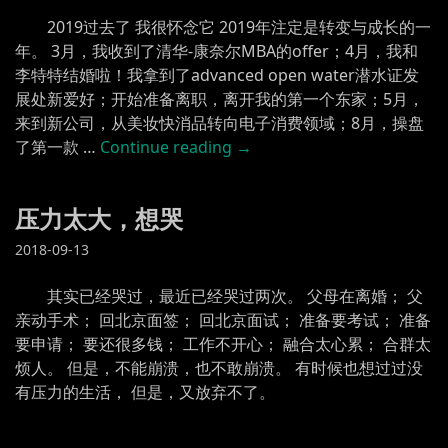
2019过去了 我很怀念它 2019年注定是转变与成长的一
年。 3月，我收到了清华-康奈尔MBA的offer；4月，我和
李特特结婚啦！我拿到了advanced open water潜水证发
展处新爱好；开始准备离职，离开我的第一个东家；5月，
来到新公司，从美妆快消品转向电子消费领域；8月，操盘
“2019
了第一款 …
Continue reading
→
过
去
压力太大，想哭
了
我
2018-09-13
很
怀
其实已经哭过，最近已经哭过两次。 父母在离婚； 父
念
亲动手术； 回北京面签； 回北京面试； 准备要考试； 准备
它”
要申请； 要还很多钱； 工作不开心； 融合太心累； 合群太
烦人。 但是，不能崩溃，也不敢崩溃。 有时候也想过过没
有压力的生活， 但是，又放弃不了。