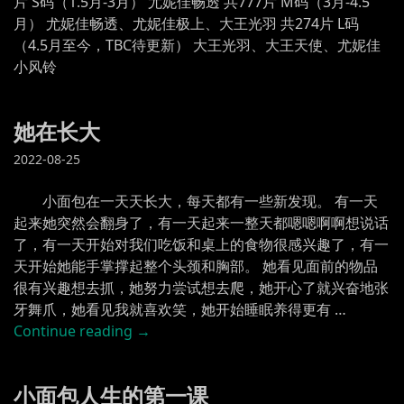
片 S码（1.5月-3月） 尤妮佳畅透 共777片 M码（3月-4.5
月） 尤妮佳畅透、尤妮佳极上、大王光羽 共274片 L码
（4.5月至今，TBC待更新） 大王光羽、大王天使、尤妮佳
小风铃
她在长大
2022-08-25
小面包在一天天长大，每天都有一些新发现。 有一天
起来她突然会翻身了，有一天起来一整天都嗯嗯啊啊想说话
了，有一天开始对我们吃饭和桌上的食物很感兴趣了，有一
天开始她能手掌撑起整个头颈和胸部。 她看见面前的物品
很有兴趣想去抓，她努力尝试想去爬，她开心了就兴奋地张
牙舞爪，她看见我就喜欢笑，她开始睡眠养得更有 …
“她
Continue reading
→
在
长
小面包人生的第一课
大”