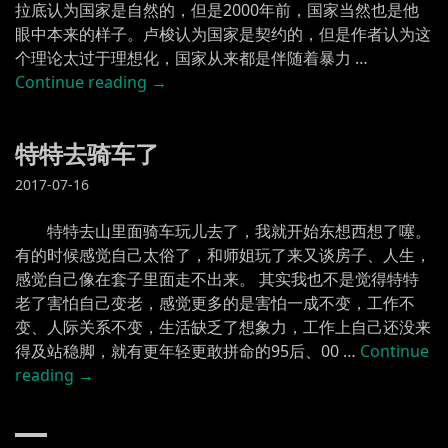
拉底认为国家是自然的，但是2000年前，国家当然也是他
眼中本来的样子。卢梭认为国家是契约的，但是作者认为这
个理论太过于理想化，国家从来都是伴随着暴力 …
“复
Continue reading
→
杂
的
特特去骑车了
社
会”
2017-07-16
特特去山里面骑车玩儿去了，我就开始东想西想了噻。
有的时候感觉自己太俗了，和师姐玩了来又谈房子、人生，
感觉自己像在套子里面走不出来。 其实我也不是觉得特特
老了害怕自己变老，感觉更多的是害怕一成不变，工作不
变、人际关系不变，生活缺乏了想象力，工作上自己还没来
得及站稳脚，就有更年轻更敢拼命的95后、00 …
Continue
“特
reading
→
特
去
骑