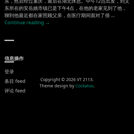
东，然后经过重庆，最后在湖北休息。中午12点出发，到文
东所在的安岳姚市镇已是下午4点，在他的老家见到了他，
聊到他最近都在家照顾父亲，在医疗期间面对了很 …
“割
Continue reading
→
裂
的
跨
省
旅
信息操作
行
登录
记
录”
Copyright © 2026 VT 2113.
条目 feed
Theme design by
Cockatoo
.
评论 feed
WordPress.org
新发布
黄山渔梁街