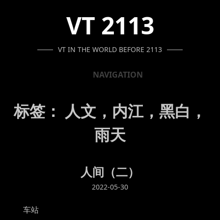
SKIP
SKIP
SKIP
VT 2113
TO
TO
TO
NAVIGATION
CONTENT
FOOTER
VT IN THE WORLD BEFORE 2113
NAVIGATION
标签：
人文，内江，黑白，
雨天
人间（二）
2022-05-30
车站