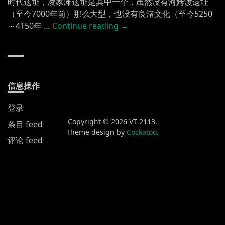
时代遗址，凌家滩遗址是其中一个，虽然没有河姆渡遗址
（至今7000年前）那么大型，也没有良渚文化（至今5250
“长
～4150年 …
Continue reading
→
江
（一） 凌
家
滩
遗
信息操作
址”
登录
Copyright © 2026 VT 2113.
条目 feed
Theme design by
Cockatoo
.
评论 feed
WordPress.org
新发布
黄山渔梁街