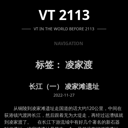
SKIP
SKIP
SKIP
VT 2113
TO
TO
TO
NAVIGATION
CONTENT
FOOTER
VT IN THE WORLD BEFORE 2113
NAVIGATION
标签：
凌家渡
长江（一） 凌家滩遗址
2022-11-27
从铜陵到凌家滩遗址走国道的话大约120公里，中间在
荻港镇汽渡跨长江，然后跟着无为大堤走，再经过运漕镇就
到凌家渡了。 在长江下游流域中有好几个著名的新石器