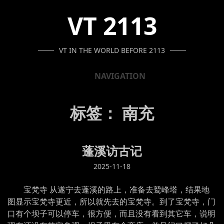
SKIP
SKIP
SKIP
VT 2113
TO
TO
TO
NAVIGATION
CONTENT
FOOTER
VT IN THE WORLD BEFORE 2113
NAVIGATION
标签：
南充
蓬溪访古记
2025-11-18
宝梵寺 从遂宁去蓬溪的路上，准备去鹫峰塔，结果地
图显示宝梵寺更近，所以就先去的宝梵寺。到了宝梵寺，门
口有个坝子可以停车，很方便，而且没有看到其它车，说明