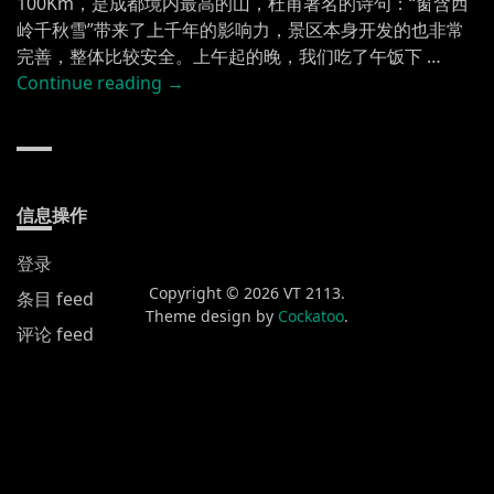
100Km，是成都境内最高的山，杜甫著名的诗句：“窗含西
岭千秋雪”带来了上千年的影响力，景区本身开发的也非常
完善，整体比较安全。上午起的晚，我们吃了午饭下 …
“西
Continue reading
→
岭
雪
山
游
记
信息操作
（2021
登录
年
11
Copyright © 2026 VT 2113.
条目 feed
Theme design by
Cockatoo
.
月
评论 feed
6-
WordPress.org
7
日）”
新发布
黄山渔梁街