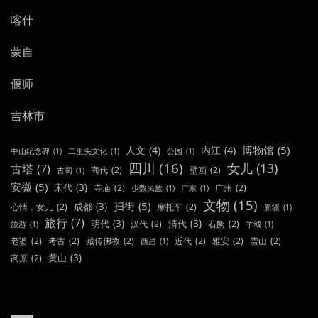
喀什
蒙自
偃师
吉林市
博物馆
(5)
人文
(4)
内江
(4)
中山纪念碑
(1)
二里头文化
(1)
公园
(1)
四川
(16)
女儿
(13)
古塔
(7)
商代
(2)
壁画
(2)
古蜀
(1)
安徽
(5)
宋代
(3)
寺庙
(2)
广州
(2)
少数民族
(1)
广东
(1)
文物
(15)
扫街
(5)
成都
(3)
心情，女儿
(2)
摩托车
(2)
新疆
(1)
旅行
(7)
明代
(3)
清代
(3)
汉代
(2)
石阙
(2)
旅游
(1)
羊城
(1)
老婆
(2)
考古
(2)
藏传佛教
(2)
近代
(2)
雅安
(2)
雪山
(2)
西昌
(1)
黄山
(3)
高原
(2)