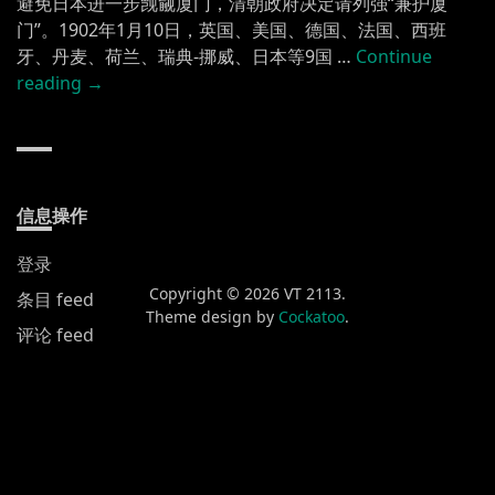
避免日本进一步觊觎厦门，清朝政府决定请列强“兼护厦
门”。1902年1月10日，英国、美国、德国、法国、西班
牙、丹麦、荷兰、瑞典-挪威、日本等9国 …
Continue
“鼓
reading
→
浪
屿
KÓ͘-
LŌNG-
SŪ”
信息操作
登录
Copyright © 2026 VT 2113.
条目 feed
Theme design by
Cockatoo
.
评论 feed
WordPress.org
新发布
黄山渔梁街