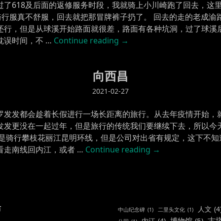
过了618及后面的返修服务时段，我就骑上小川崎跑了回去，这
的骑行服真不舒服，回去就把那冒牌裤子扔了。 回去的走的老成
还行，但是从球溪开始路面就很差，路面有各种坑洞，过了球溪
“骑
耽误时间，不 …
Continue reading
→
行
内
向西昌
江”
2021-02-27
罗发发都会趁着长假进行一场长距离的旅行。从去年疫情开始，
发发更没在一起过年，但是旅行的传统我们要继续下去，所以今
划是骑行攀枝花丽江昆明环线，但是公司对出省有规定，这下不知
“向
看走南线回内江，或者 …
Continue reading
→
西
昌”
布
人文
(4
中山纪念碑
(1)
二里头文化
(1)
古
博物馆
(5)
内江
(4)