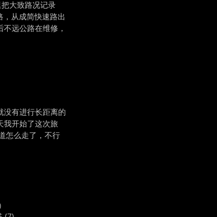
里把大致路况记录
渝路，从成简快速路出
后不远公路在维修，
就没有进行长距离的
天我开始了这次旅
道怎么走了，不行
)
塔
(7)