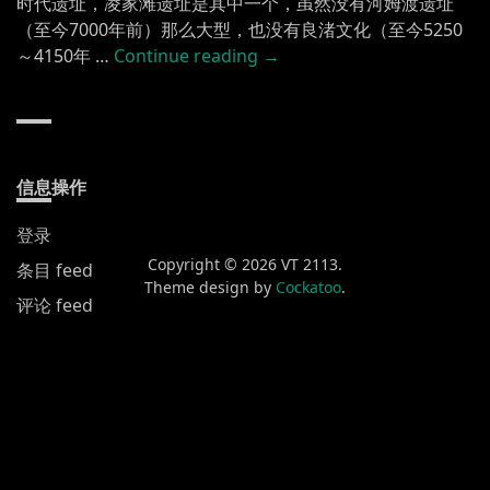
时代遗址，凌家滩遗址是其中一个，虽然没有河姆渡遗址
（至今7000年前）那么大型，也没有良渚文化（至今5250
“长
～4150年 …
Continue reading
→
江
（一） 凌
家
滩
遗
信息操作
址”
登录
Copyright © 2026 VT 2113.
条目 feed
Theme design by
Cockatoo
.
评论 feed
WordPress.org
新发布
黄山渔梁街