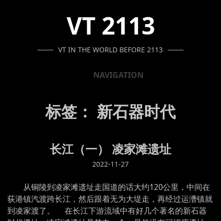
SKIP
SKIP
SKIP
VT 2113
TO
TO
TO
NAVIGATION
CONTENT
FOOTER
VT IN THE WORLD BEFORE 2113
NAVIGATION
标签：
新石器时代
长江（一） 凌家滩遗址
2022-11-27
从铜陵到凌家滩遗址走国道的话大约120公里，中间在
荻港镇汽渡跨长江，然后跟着无为大堤走，再经过运漕镇就
到凌家渡了。 在长江下游流域中有好几个著名的新石器