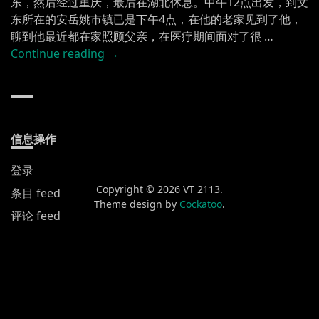
东，然后经过重庆，最后在湖北休息。中午12点出发，到文
东所在的安岳姚市镇已是下午4点，在他的老家见到了他，
聊到他最近都在家照顾父亲，在医疗期间面对了很 …
“割
Continue reading
→
裂
的
跨
省
旅
信息操作
行
登录
记
录”
Copyright © 2026 VT 2113.
条目 feed
Theme design by
Cockatoo
.
评论 feed
WordPress.org
新发布
黄山渔梁街