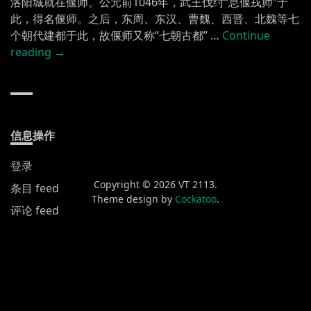
洛阳城就在偃师。公元前1046年，武王伐纣“息偃戎师”于
此，得名偃师。之后，东周、东汉、曹魏、西晋、北魏等七
个朝代建都于此，故偃师又称“七朝古都” …
Continue
“偃
reading
→
师”
信息操作
登录
Copyright © 2026 VT 2113.
条目 feed
Theme design by
Cockatoo
.
评论 feed
WordPress.org
新发布
黄山渔梁街