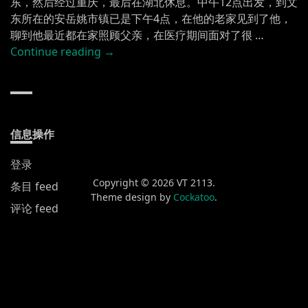
东，然后经过重庆，最后在湖北休息。中午12点出发，到文
东所在的安岳姚市镇已是下午4点，在他的老家见到了他，
聊到他最近都在家照顾父亲，在医疗期间面对了很 …
“割
Continue reading
→
裂
的
跨
省
旅
信息操作
行
登录
记
录”
Copyright © 2026 VT 2113.
条目 feed
Theme design by
Cockatoo
.
评论 feed
WordPress.org
新发布
黄山渔梁街