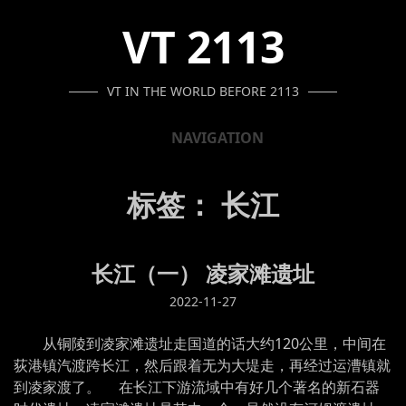
SKIP
SKIP
SKIP
VT 2113
TO
TO
TO
NAVIGATION
CONTENT
FOOTER
VT IN THE WORLD BEFORE 2113
NAVIGATION
标签：
长江
长江（一） 凌家滩遗址
2022-11-27
从铜陵到凌家滩遗址走国道的话大约120公里，中间在
荻港镇汽渡跨长江，然后跟着无为大堤走，再经过运漕镇就
到凌家渡了。 在长江下游流域中有好几个著名的新石器