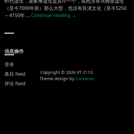
时代遗址，凌家滩遗址是其中一个，虽然没有河姆渡遗址
（至今7000年前）那么大型，也没有良渚文化（至今5250
“长
～4150年 …
Continue reading
→
江
（一） 凌
家
滩
遗
信息操作
址”
登录
Copyright © 2026 VT 2113.
条目 feed
Theme design by
Cockatoo
.
评论 feed
WordPress.org
新发布
黄山渔梁街