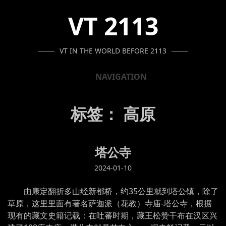
SKIP
SKIP
SKIP
VT 2113
TO
TO
TO
NAVIGATION
CONTENT
FOOTER
VT IN THE WORLD BEFORE 2113
NAVIGATION
标签：
高原
塔公寺
2024-01-10
由康定翻折多山经新都桥，约35公里就到塔公镇，除了
草原，这里里面有著名萨迦派（花教）寺庙-塔公寺，根据
现有的藏文史籍记载：在吐蕃时期，藏王松赞干布在汉区兴