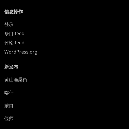
自
治
信息操作
州
登录
博
物
条目 feed
馆”
评论 feed
WordPress.org
新发布
黄山渔梁街
喀什
蒙自
偃师