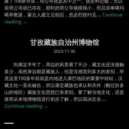
建了108座寺庙，塔公寺就是其中之一。据史料记载，元以
前塔公寺就已存在，那时的塔公寺规模很小，而且崇奉噶玛
噶举教派，蒙古人建立元朝后，忽必烈曾约见 …
Continue
“塔
reading
→
公
寺”
甘孜藏族自治州博物馆
2023-11-30
到康定半年了，周边的风景看了不少，藏文化还没接触
多少，虽然身边都是藏族人，但是没感觉到多大的差别，毕
竟这里100多年前就是内地进入康巴地区的重要中转站，汉
藏文化一直在融合，所以康定藏族也承认和关外（翻过折多
山的地区）藏族文化思想已有差别。要了解当地文化，还是
推荐从本地博物馆进行初步了解，所以我决定去 …
“甘
Continue reading
→
孜
藏
族