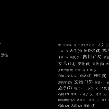
IN
布
人文
(4
中山纪念碑
(1)
二里头文化
(1)
古
博物馆
(5)
内江
(4)
公园
(1)
渔梁街
四川
(16)
商代
(2)
壁
古蜀
(1)
女儿
(13)
安徽
(5)
宋代
(3)
寺
广州
(2)
少数民族
(1)
广东
(1)
扫街
(5)
成都
(3)
心情，女儿
(2)
文物
(15)
摩托车
(2)
新疆
(1)
旅行
(7)
明代
(3)
清代
汉代
(2)
石阙
(2)
老婆
(2)
考古
(2)
羊城
(1)
市
藏传佛教
(2)
近代
(2)
雅安
西昌
(1)
黄山
(3)
雪山
(2)
高原
(2)