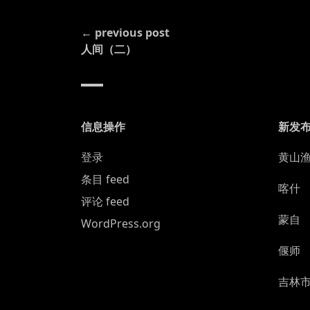
CONTINUE
← previous post
READING
人间（二）
信息操作
新发
登录
黄山
条目 feed
喀什
评论 feed
蒙自
WordPress.org
偃师
吉林