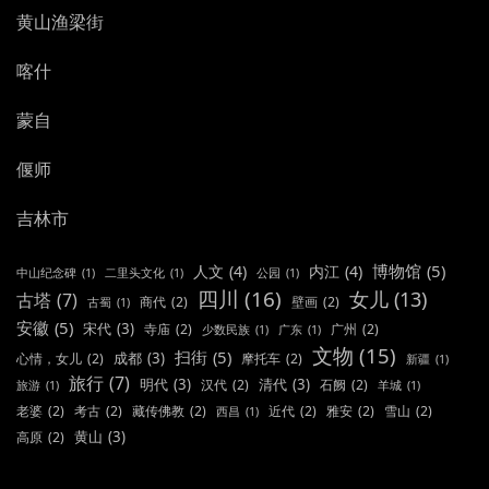
黄山渔梁街
喀什
蒙自
偃师
吉林市
博物馆
(5)
人文
(4)
内江
(4)
中山纪念碑
(1)
二里头文化
(1)
公园
(1)
四川
(16)
女儿
(13)
古塔
(7)
商代
(2)
壁画
(2)
古蜀
(1)
安徽
(5)
宋代
(3)
寺庙
(2)
广州
(2)
少数民族
(1)
广东
(1)
文物
(15)
扫街
(5)
成都
(3)
心情，女儿
(2)
摩托车
(2)
新疆
(1)
旅行
(7)
明代
(3)
清代
(3)
汉代
(2)
石阙
(2)
旅游
(1)
羊城
(1)
老婆
(2)
考古
(2)
藏传佛教
(2)
近代
(2)
雅安
(2)
雪山
(2)
西昌
(1)
黄山
(3)
高原
(2)