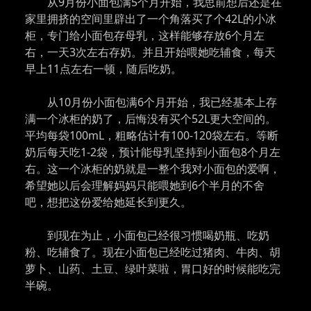
从9月份小面包满5个月开始，我思前想后还是在
家里拥挤的空间里辟出了一个角落买了个42L的小冰
柜，专门给小面包存母乳，这样能够存放6个月左
右，一天3次左右存奶。并且开始喂她吃辅食，每天
早上11点左右一顿，随后吃奶。
从10月份小面包满6个月开始，我已经基本上存
满一个冰柜的奶了，后悔没有买个52L更大空间的。
平均每袋100mL，粗略估计有100-120袋左右。等断
奶后每天吃1-2袋，预计能母乳坚持到小面包8个月左
右。这一个冰柜的奶就是一整个我对小面包的爱啊，
希望她以后会理解妈妈只能喂她到6个半月的不舍
吧，想把这份爱给她延长到更久。
到现在为止，小面包已经很习惯喝奶瓶、吃奶
粉、吃辅食了。现在小面包已经吃过猪肉、牛肉、胡
萝卜、山药、土豆、绿叶菜啦，胃口好的时候能吃完
半碗。