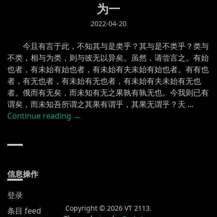
为一
记”
2022-04-20
今且有言于此，不知其与是类乎？其与是不类乎？类与
不类，相与为类，则与彼无以异矣。虽然，请尝言之。有始
也者，有未始有始也者，有未始有夫未始有始也者。有有也
者，有无也者，有未始有无也者，有未始有夫未始有无也
者。俄而有无矣，而未知有无之果孰有孰无也。今我则已有
谓矣，而未知吾所谓之其果有谓乎，其果无谓乎？天 …
“为
Continue reading
→
一”
信息操作
登录
Copyright © 2026 VT 2113.
条目 feed