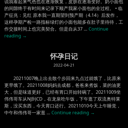
说我看起来气色也在逐渐恢复，皮肤在逐渐变好。奶小面包
发
的间隙终于有时间来记录下顺产我家小面包的全过程。 • 临
发，
产征兆：见红 原本我一直期望到预产期（4.14）后发作，
我
这样孕期产检一路指标绿灯的小面包能多在肚子里待待，工
的
作交接时间上也完美契合。但是自从37 …
Continue
小
“小
reading
→
为
面
一”
包
怀孕日记
诞
生
2022-04-21
记”
20211007晚上出去散个步回来九点过就饿了，比原来
更早饿了。20211008妈妈去成都，爸爸来煮饭，菜的油更
大，但是味道更好，已经有胃口开始转碗了。20211009坐
伟伟哥车从NJ到CD，在龙泉吃午饭，下午逛了双流奥特莱
斯，没买东西，今天胃口还行。20211010今天上午睡觉，
“怀
中午和伟伟哥一家逛 …
Continue reading
→
孕
日