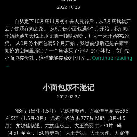
的
2022-10-23
小
面
自从定下10月底11月初准备去曼谷后，从7月底我就开
包”
启了佛系存奶之路。 从8月份小面包满4个月开始，我们就
开始给她每天晚上睡觉前一顿喂奶粉，并且一天开始存2次
奶。 从9月份小面包满5个月开始，我思前想后还是在家里
拥挤的空间里辟出了一个角落买了个42L的小冰柜，专门给
小面包存母乳，这样能够存放6个月左 …
Continue reading
奶
→
小面包尿不湿记
2022-08-27
NB码（出生-1.5月） 尤妮佳畅透、尤妮佳皇家 共396
片 S码（1.5月-3月） 尤妮佳畅透 共777片 M码（3月-4.5
月） 尤妮佳畅透、尤妮佳极上、大王光羽 共274片 L码
（4.5月至今，TBC待更新） 大王光羽、大王天使、尤妮佳