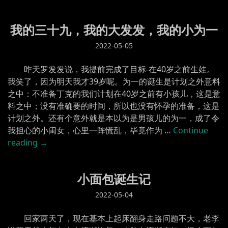
我的三十九，我的大发发，我的小为一
2022-05-05
昨天罗发发说，我提前完成了目标-在40岁之前生娃。
我笑了，因为明天我才39岁呢。为一的诞生是计划之外意料
之中：不准备丁克的我们计划在40岁之前有小孩儿，这是意
料之中；没有准确要的时间，所以也没有怀孕的准备，这是
计划之外。还有个意外就是本以为是男孩儿的为一，成了令
我担心的小闺女，心里一阵慌乱，毕竟作为 …
Continue
“我
reading
→
的
三
小面包诞生记
十
九，
2022-05-04
我
的
回家两天了，现在基本上起床翻身走路问题不大，老李
大