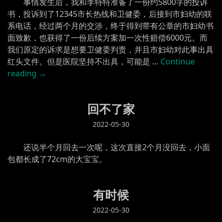
事情发生后，我和李特特准备了一份约5800字的投诉
书，投诉到了12345市长热线和卫健委，后接到市妇幼的联
系电话，经过两个月的交涉，终于得到带有公章的市妇幼书
面致歉，也获得了一份后续方案加一次性赔偿6000元。而
我们原定的诉求是想要卫健委判责，并且市妇幼对此事出具
红头文件。但是医院坚持不出具，可能是 …
Continue
“小
reading
→
面
包
回不了家
人
生
2022-05-30
的
第
还说半个月回去一次呢，这次直接2个月没回去，小面
一
包都长成了72cm的大宝宝。
课”
有时候
2022-05-30