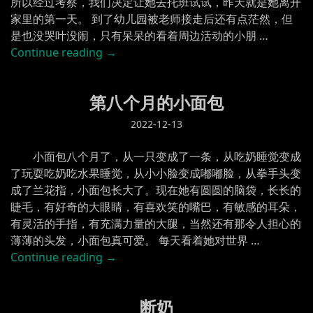
所以经过考察，我们决定让她去托班试试，昨天就是她离开
家里的第一天。 到了幼儿园被老师接走后还有点茫然，但
是也没哭叶没闹，只有呆呆的看着周边活动的小朋 …
“第
Continue reading
→
一
天
第八个月的小面包
离
开
2022-12-13
家
的
小面包八个月了，从一只变成了一条，从吃奶睡觉变成
面
了玩耍吃奶吃水果睡觉，从小小脸变成嘟嘟脸，从拳手头变
包”
成了兰花指，小面包长大了。现在她有圆圆的脑袋，长长的
睫毛，有好奇的大眼睛，有喜欢笑的嘴巴，有敏感的耳朵，
有灵活的手指，有充满力量的大腿，当然还有那令人担心的
薄薄的头发，小面包真可爱。 每天看着她对世界 …
“第
Continue reading
→
八
个
断奶
月