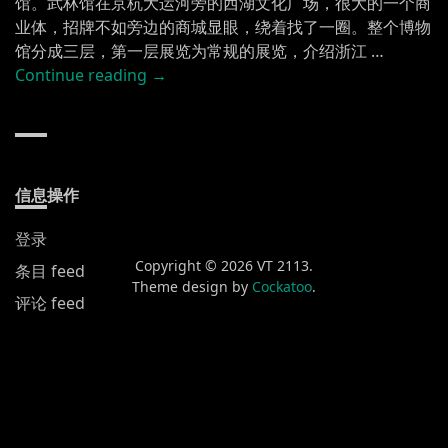
馆。武林馆在京杭大运河旁的西湖文化广场，很大的一个商
业体，招牌不如旁边的商城显眼，绕着找了一圈。整个博物
馆分成三层，第一层展览为常规的展览，介绍浙江 …
“杭
Continue reading
→
州
DE
博
物
馆”
信息操作
登录
Copyright © 2026 VT 2113.
条目 feed
Theme design by
Cockatoo
.
评论 feed
WordPress.org
新发布
黄山渔梁街